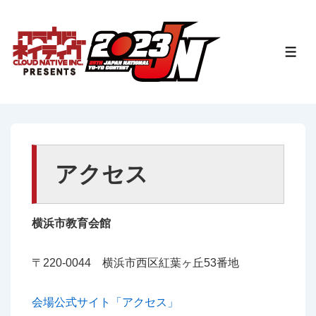
↓
メ
イ
メ
ニ
ン
ュ
コ
ー
ン
テ
ン
ツ
アクセス
へ
ス
横浜市教育会館
キ
ッ
〒220-0044 横浜市西区紅葉ヶ丘53番地
プ
会場公式サイト「アクセス」